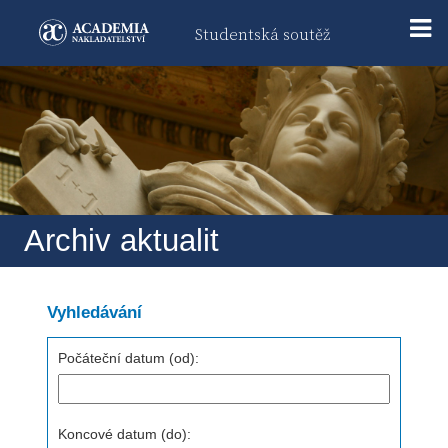
Studentská soutěž
Archiv aktualit
Vyhledávání
Počáteční datum (od):
Koncové datum (do):